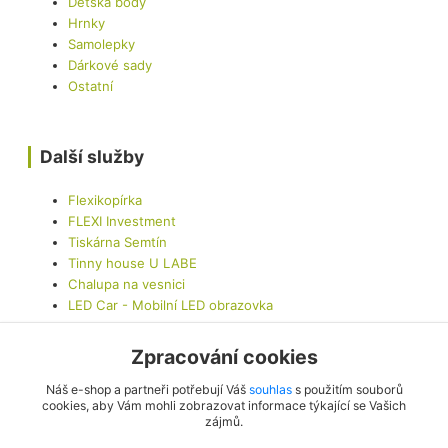
Dětská body
Hrnky
Samolepky
Dárkové sady
Ostatní
Další služby
Flexikopírka
FLEXI Investment
Tiskárna Semtín
Tinny house U LABE
Chalupa na vesnici
LED Car - Mobilní LED obrazovka
Zpracování cookies
Kontaktujte nás
Náš e-shop a partneři potřebují Váš
souhlas
s použitím souborů
cookies, aby Vám mohli zobrazovat informace týkající se Vašich
zájmů.
info@originalis.cz