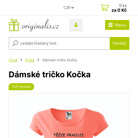
0
ks
CZK
za
0 Kč
Menu
Hledat
Úvod
Trička
Dámské tričko Kočka
Dámské tričko Kočka
TOP produkt