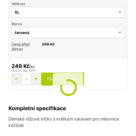
Velikost
Barva
Cena před
299 Kč
slevou
249 Kč
/
ks
206 Kč
bez DPH
Přidat do košíku
Kompletní specifikace
Dámské růžové tričko s krátkým rukávem pro milovnice
kočiček