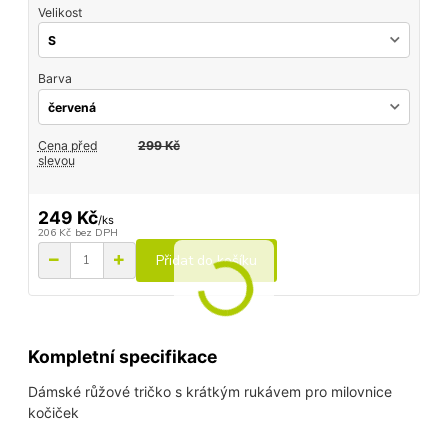
Velikost
Barva
Cena před
299 Kč
slevou
249 Kč
/
ks
206 Kč
bez DPH
Přidat do košíku
Kompletní specifikace
Dámské růžové tričko s krátkým rukávem pro milovnice
kočiček