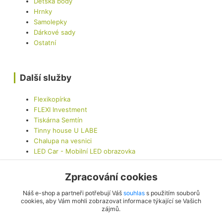
Dětská body
Hrnky
Samolepky
Dárkové sady
Ostatní
Další služby
Flexikopírka
FLEXI Investment
Tiskárna Semtín
Tinny house U LABE
Chalupa na vesnici
LED Car - Mobilní LED obrazovka
Zpracování cookies
Kontaktujte nás
Náš e-shop a partneři potřebují Váš
souhlas
s použitím souborů
cookies, aby Vám mohli zobrazovat informace týkající se Vašich
zájmů.
info@originalis.cz