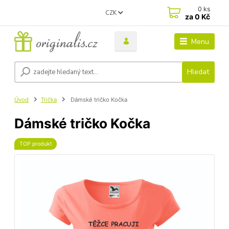
0
ks
CZK
za
0 Kč
Menu
Hledat
Úvod
Trička
Dámské tričko Kočka
Dámské tričko Kočka
TOP produkt