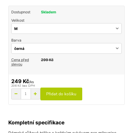
Dostupnost
Skladem
Velikost
Barva
Cena před
299 Kč
slevou
249 Kč
/
ks
206 Kč
bez DPH
Přidat do košíku
Kompletní specifikace
Dámské růžové tričko s krátkým rukávem pro milovnice