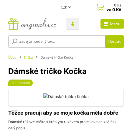
0
ks
CZK
za
0 Kč
Menu
Hledat
Úvod
Trička
Dámské tričko Kočka
Dámské tričko Kočka
TOP produkt
Těžce pracuji aby se moje kočka měla dobře
Dámské růžové tričko s krátkým rukávem pro milovnice kočiček
celý popis