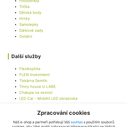
Fotoobrazy
Trička
Dětská body
Hrnky
Samolepky
Dárkové sady
Ostatní
Další služby
Flexikopírka
FLEXI Investment
Tiskárna Semtín
Tinny house U LABE
Chalupa na vesnici
LED Car - Mobilní LED obrazovka
Zpracování cookies
Kontaktujte nás
Náš e-shop a partneři potřebují Váš
souhlas
s použitím souborů
cookies, aby Vám mohli zobrazovat informace týkající se Vašich