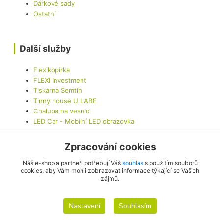
Dárkové sady
Ostatní
Další služby
Flexikopírka
FLEXI Investment
Tiskárna Semtín
Tinny house U LABE
Chalupa na vesnici
LED Car - Mobilní LED obrazovka
Zpracování cookies
Kontaktujte nás
Náš e-shop a partneři potřebují Váš
souhlas
s použitím souborů
cookies, aby Vám mohli zobrazovat informace týkající se Vašich
zájmů.
info@originalis.cz
Nastavení
Souhlasím