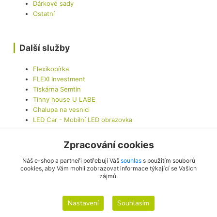
Dárkové sady
Ostatní
Další služby
Flexikopírka
FLEXI Investment
Tiskárna Semtín
Tinny house U LABE
Chalupa na vesnici
LED Car - Mobilní LED obrazovka
Zpracování cookies
Kontaktujte nás
Náš e-shop a partneři potřebují Váš
souhlas
s použitím souborů
cookies, aby Vám mohli zobrazovat informace týkající se Vašich
zájmů.
info@originalis.cz
Nastavení
Souhlasím