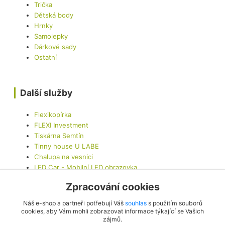
Trička
Dětská body
Hrnky
Samolepky
Dárkové sady
Ostatní
Další služby
Flexikopírka
FLEXI Investment
Tiskárna Semtín
Tinny house U LABE
Chalupa na vesnici
LED Car - Mobilní LED obrazovka
Zpracování cookies
Kontaktujte nás
Náš e-shop a partneři potřebují Váš
souhlas
s použitím souborů
cookies, aby Vám mohli zobrazovat informace týkající se Vašich
zájmů.