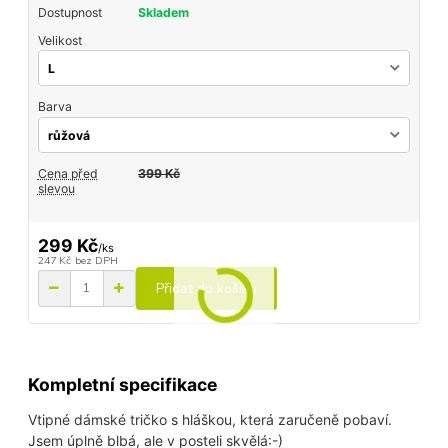
Dostupnost
Skladem
Velikost
Barva
Cena před
399 Kč
slevou
299 Kč
/
ks
247 Kč
bez DPH
Přidat do košíku
Kompletní specifikace
Vtipné dámské tričko s hláškou, která zaručeně pobaví.
Jsem úplně blbá, ale v posteli skvělá:-)