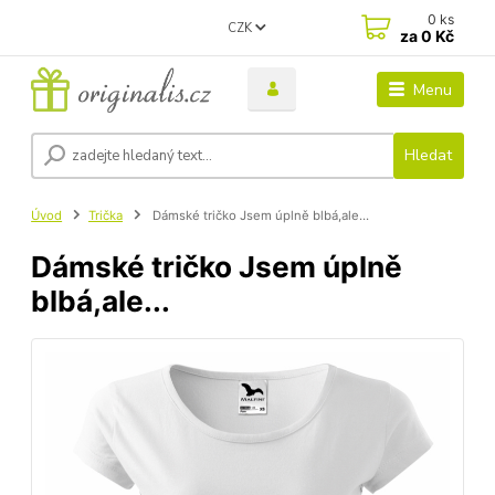
0
ks
CZK
za
0 Kč
Menu
Hledat
Úvod
Trička
Dámské tričko Jsem úplně blbá,ale...
Dámské tričko Jsem úplně
blbá,ale...