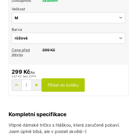
Dostupnost
Skladem
Velikost
Barva
Cena před
399 Kč
slevou
299 Kč
/
ks
247 Kč
bez DPH
Přidat do košíku
Kompletní specifikace
Vtipné dámské tričko s hláškou, která zaručeně pobaví.
Jsem úplně blbá, ale v posteli skvělá:-)