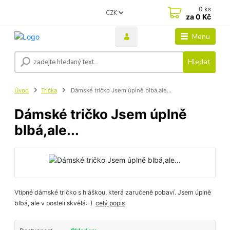
0
ks
CZK
za
0 Kč
Menu
Hledat
Úvod
Trička
Dámské tričko Jsem úplně blbá,ale...
Dámské tričko Jsem úplně
blbá,ale...
Vtipné dámské tričko s hláškou, která zaručeně pobaví. Jsem úplně
blbá, ale v posteli skvělá:-)
celý popis