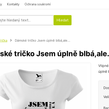
ky
Kontakty
Ochrana soukromí
Hledat
rička
Dámské tričko Jsem úplně blbá,ale...
ké tričko Jsem úplně blbá,ale.
Vtipné
úplně 
Dos
Vel
Bar