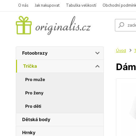
O nás
Jak nakupovat
Tabulka velikostí
Obchodní podmín
Úvod
T
Fotoobrazy
Dáms
Trička
Pro muže
Pro ženy
Pro děti
Dětská body
Hrnky