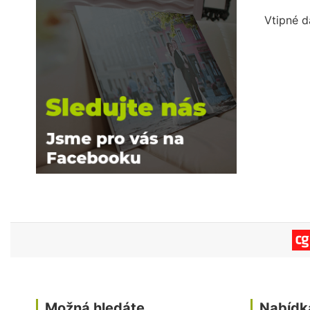
Vtipné d
Možná hledáte
Nabídk