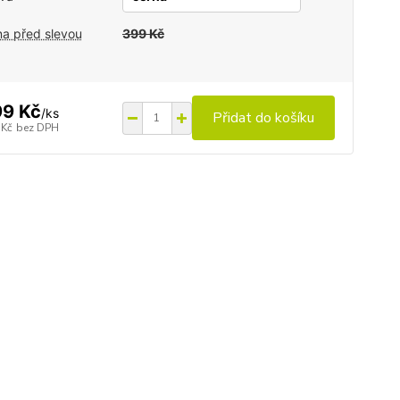
a před slevou
399 Kč
9 Kč
/
ks
Přidat do košíku
 Kč
bez DPH