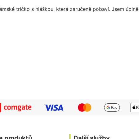
ámské tričko s hláškou, která zaručeně pobaví. Jsem úplně b
a produktů
Další služby