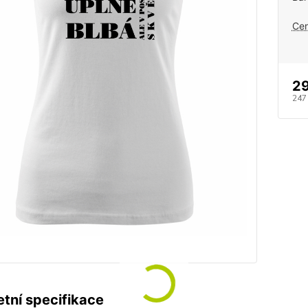
Cen
29
247
tní specifikace