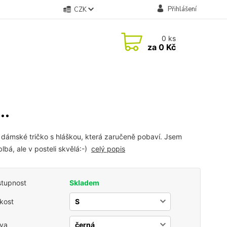
Přihlášení
CZK
0
ks
za
0 Kč
..
 dámské tričko s hláškou, která zaručeně pobaví. Jsem
blbá, ale v posteli skvělá:-)
celý popis
tupnost
Skladem
ikost
va