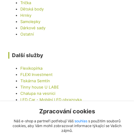
Trička
Dětská body
Hrnky
Samolepky
Dárkové sady
Ostatní
Další služby
Flexikopírka
FLEXI Investment
Tiskárna Semtín
Tinny house U LABE
Chalupa na vesnici
LED Car - Mobilní LED obrazovka
Zpracování cookies
Kontaktujte nás
Náš e-shop a partneři potřebují Váš
souhlas
s použitím souborů
cookies, aby Vám mohli zobrazovat informace týkající se Vašich
zájmů.