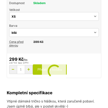
Dostupnost
Skladem
Velikost
Barva
Cena před
399 Kč
slevou
299 Kč
/
ks
247 Kč
bez DPH
Přidat do košíku
Kompletní specifikace
Vtipné dámské tričko s hláškou, která zaručeně pobaví.
Jsem úplně blbá, ale v posteli skvělá:-)