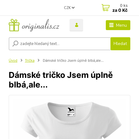
0
ks
CZK
za
0 Kč
Menu
Hledat
Úvod
Trička
Dámské tričko Jsem úplně blbá,ale...
Dámské tričko Jsem úplně
blbá,ale...