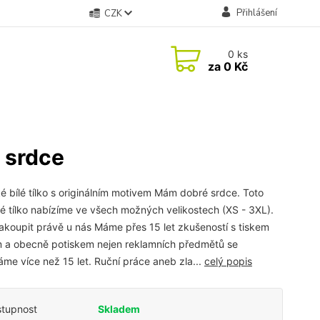
Přihlášení
CZK
0
ks
za
0 Kč
 srdce
 bílé tílko s originálním motivem Mám dobré srdce. Toto
 tílko nabízíme ve všech možných velikostech (XS - 3XL).
akoupit právě u nás Máme přes 15 let zkušeností s tiskem
 a obecně potiskem nejen reklamních předmětů se
me více než 15 let. Ruční práce aneb zla...
celý popis
tupnost
Skladem