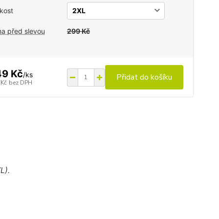
ikost
a před slevou
299 Kč
49 Kč
/
ks
Přidat do košíku
 Kč
bez DPH
L).