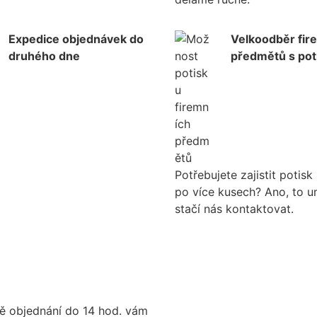
Expedice objednávek do
Velkoodběr fir
druhého dne
předmětů s po
Potřebujete zajistit potis
po více kusech? Ano, to 
stačí nás kontaktovat.
ě objednání do 14 hod. vám