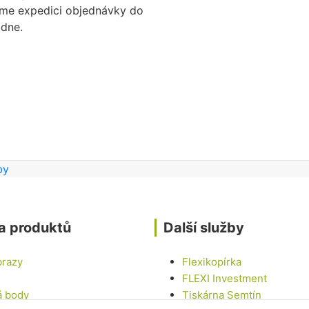
eme expedici objednávky do
dne.
a produktů
Další služby
brazy
Flexikopírka
FLEXI Investment
á body
Tiskárna Semtín