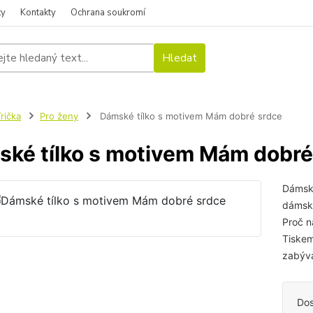
ky
Kontakty
Ochrana soukromí
Hledat
rička
Pro ženy
Dámské tílko s motivem Mám dobré srdce
ké tílko s motivem Mám dobré
Dámské
dámské
Proč n
Tiskem
zabývá
Dos