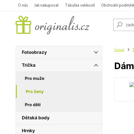
O nás
Jak nakupovat
Tabulka velikostí
Obchodní podmín
Úvod
T
Fotoobrazy
Dáms
Trička
Pro muže
Pro ženy
Pro děti
Dětská body
Hrnky