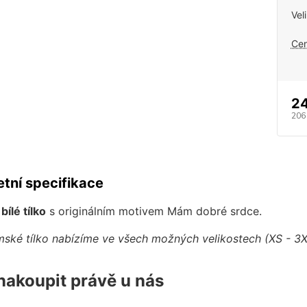
Vel
Cen
2
206
tní specifikace
ílé tílko
s originálním motivem Mám dobré srdce.
ské tílko nabízíme ve všech možných velikostech (XS - 3X
nakoupit právě u nás