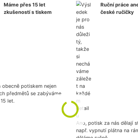
Máme přes 15 let
Ruční práce ane
zkušeností s tiskem
české ručičky
a obecně potiskem nejen
ích předmětů se zabýváme
15 let.
Ano, potisk za nás dělají st
např. vypnutí plátna na r
děláme ručně.