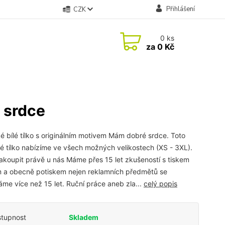
Přihlášení
CZK
0
ks
za
0 Kč
 srdce
 bílé tílko s originálním motivem Mám dobré srdce. Toto
 tílko nabízíme ve všech možných velikostech (XS - 3XL).
akoupit právě u nás Máme přes 15 let zkušeností s tiskem
 a obecně potiskem nejen reklamních předmětů se
me více než 15 let. Ruční práce aneb zla...
celý popis
tupnost
Skladem