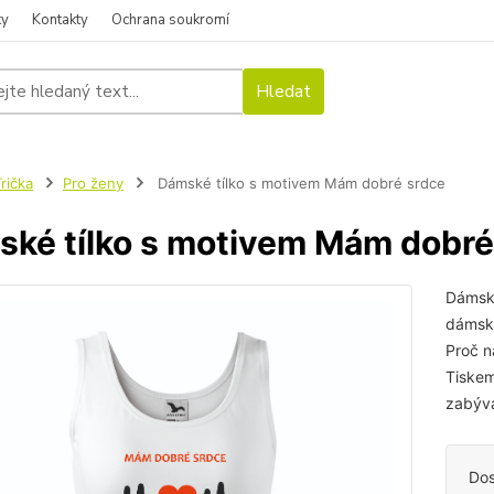
ky
Kontakty
Ochrana soukromí
Hledat
rička
Pro ženy
Dámské tílko s motivem Mám dobré srdce
ké tílko s motivem Mám dobré
Dámské
dámské
Proč n
Tiskem
zabývá
Dos