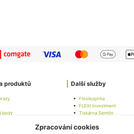
a produktů
Další služby
brazy
Flexikopírka
FLEXI Investment
á body
Tiskárna Semtín
Tinny house U LABE
Zpracování cookies
epky
Chalupa na vesnici