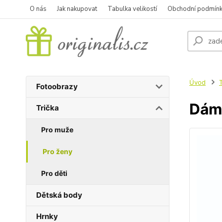
O nás
Jak nakupovat
Tabulka velikostí
Obchodní podmín
Úvod
T
Fotoobrazy
Dáms
Trička
Pro muže
Pro ženy
Pro děti
Dětská body
Hrnky