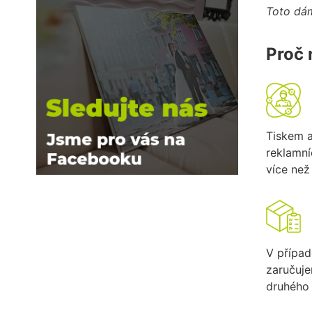
Toto dám
Proč 
Tiskem 
reklamn
více než 
V případ
zaručuj
druhého 