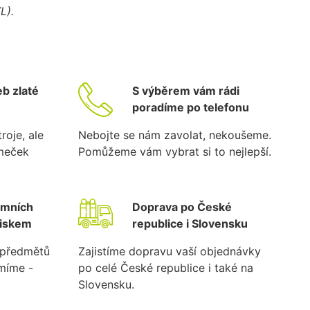
L).
b zlaté
S výběrem vám rádi
poradíme po telefonu
roje, ale
Nebojte se nám zavolat, nekoušeme.
ámeček
Pomůžeme vám vybrat si to nejlepší.
emních
Doprava po České
tiskem
republice i Slovensku
k předmětů
Zajistíme dopravu vaší objednávky
umíme -
po celé České republice i také na
Slovensku.