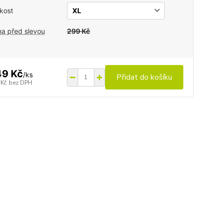
ikost
a před slevou
299 Kč
49 Kč
/
ks
Přidat do košíku
 Kč
bez DPH