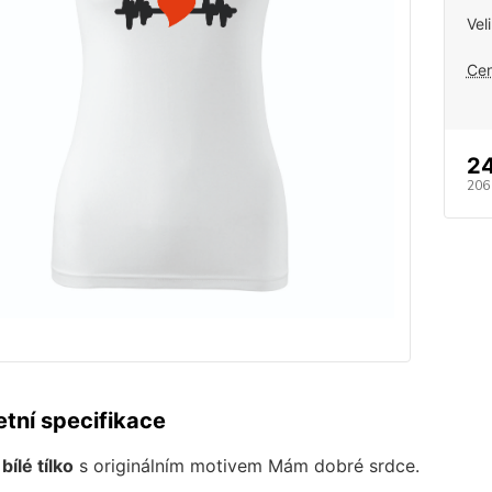
Vel
Cen
2
206
tní specifikace
ílé tílko
s originálním motivem Mám dobré srdce.