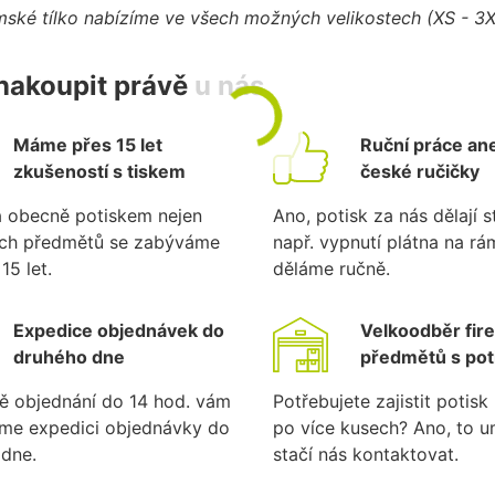
ské tílko nabízíme ve všech možných velikostech (XS - 3X
nakoupit právě u nás
Máme přes 15 let
Ruční práce ane
zkušeností s tiskem
české ručičky
a obecně potiskem nejen
Ano, potisk za nás dělají st
ích předmětů se zabýváme
např. vypnutí plátna na r
15 let.
děláme ručně.
Expedice objednávek do
Velkoodběr fir
druhého dne
předmětů s po
ě objednání do 14 hod. vám
Potřebujete zajistit potis
eme expedici objednávky do
po více kusech? Ano, to 
dne.
stačí nás kontaktovat.