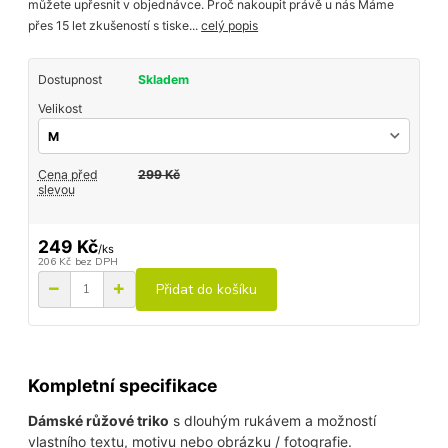
můžete upřesnit v objednávce. Proč nakoupit právě u nás Máme
přes 15 let zkušeností s tiske...
celý popis
Dostupnost
Skladem
Velikost
Cena před
299 Kč
slevou
249 Kč
/
ks
206 Kč
bez DPH
Přidat do košíku
Kompletní specifikace
Dámské růžové triko
s dlouhým rukávem a možností
vlastního textu, motivu nebo obrázku / fotografie.