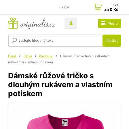
0
ks
CZK
za
0 Kč
Menu
Hledat
Úvod
Trička
Pro ženy
Dámské růžové tričko s dlouhým
rukávem a vlastním potiskem
Dámské růžové tričko s
dlouhým rukávem a vlastním
potiskem