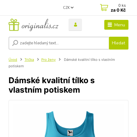
0
ks
CZK
za
0 Kč
Menu
Hledat
Úvod
Trička
Pro ženy
Dámské kvalitní tílko s vlastním
potiskem
Dámské kvalitní tílko s
vlastním potiskem