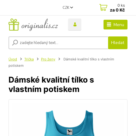
0
ks
CZK
za
0 Kč
Menu
Hledat
Úvod
Trička
Pro ženy
Dámské kvalitní tílko s vlastním
potiskem
Dámské kvalitní tílko s
vlastním potiskem