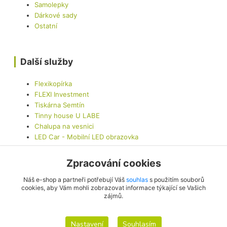
Samolepky
Dárkové sady
Ostatní
Další služby
Flexikopírka
FLEXI Investment
Tiskárna Semtín
Tinny house U LABE
Chalupa na vesnici
LED Car - Mobilní LED obrazovka
Zpracování cookies
Kontaktujte nás
Náš e-shop a partneři potřebují Váš
souhlas
s použitím souborů
cookies, aby Vám mohli zobrazovat informace týkající se Vašich
zájmů.
info@originalis.cz
Nastavení
Souhlasím