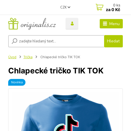
0
ks
CZK
za
0 Kč
Menu
Hledat
Úvod
Trička
Chlapecké tričko TIK TOK
Chlapecké tričko TIK TOK
Novinka