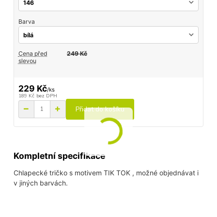
Barva
Cena před
249 Kč
slevou
229 Kč
/
ks
189 Kč
bez DPH
Přidat do košíku
Kompletní specifikace
Chlapecké tričko s motivem TIK TOK , možné objednávat i
v jiných barvách.