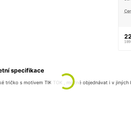
Cen
22
189
tní specifikace
é tričko s motivem TIK TOK , možné objednávat i v jiných