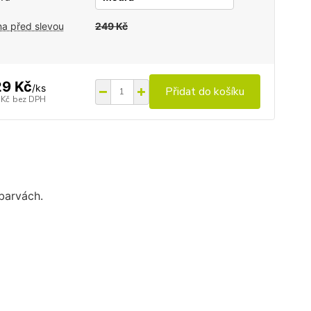
a před slevou
249 Kč
9 Kč
/
ks
Přidat do košíku
 Kč
bez DPH
 barvách.