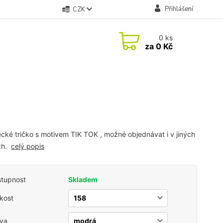
Přihlášení
CZK
0
ks
za
0 Kč
cké tričko s motivem TIK TOK , možné objednávat i v jiných
ch.
celý popis
tupnost
Skladem
ikost
va