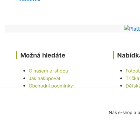
Možná hledáte
Nabídk
O našem e-shopu
Fotoo
Jak nakupovat
Trička
Obchodní podmínky
Dětsk
Kontakty
Hrnky
Samol
Dárko
Náš e-shop a p
Ostatn