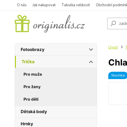
O nás
Jak nakupovat
Tabulka velikostí
Obchodní podmín
Úvod
T
Fotoobrazy
Chla
Trička
Pro muže
Novinka
Pro ženy
Pro děti
Dětská body
Hrnky