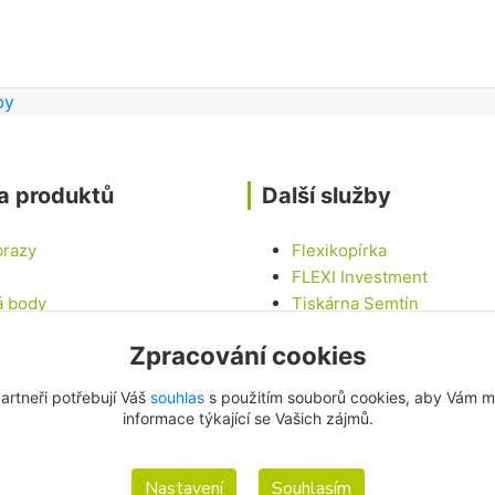
a produktů
Další služby
brazy
Flexikopírka
FLEXI Investment
á body
Tiskárna Semtín
Tinny house U LABE
Zpracování cookies
epky
Chalupa na vesnici
vé sady
LED Car - Mobilní LED ob
artneři potřebují Váš
souhlas
s použitím souborů cookies, aby Vám m
í
informace týkající se Vašich zájmů.
Nastavení
Souhlasím