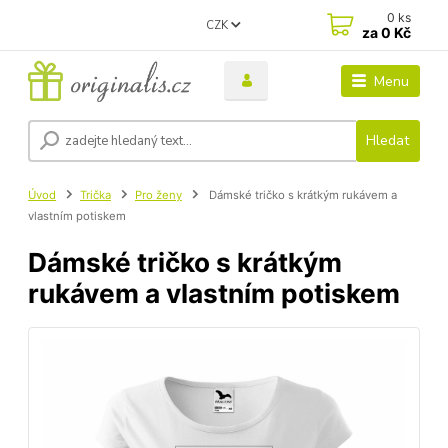
0
ks
CZK
za
0 Kč
Menu
Hledat
Úvod
Trička
Pro ženy
Dámské tričko s krátkým rukávem a
vlastním potiskem
Dámské tričko s krátkým
rukávem a vlastním potiskem