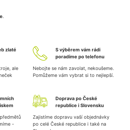
ce
.
b zlaté
S výběrem vám rádi
poradíme po telefonu
roje, ale
Nebojte se nám zavolat, nekoušeme.
ámeček
Pomůžeme vám vybrat si to nejlepší.
emních
Doprava po České
tiskem
republice i Slovensku
k předmětů
Zajistíme dopravu vaší objednávky
umíme -
po celé České republice i také na