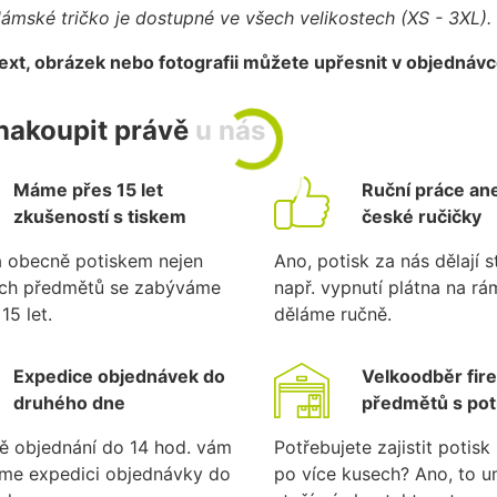
ámské tričko je dostupné ve všech velikostech (XS - 3XL).
text, obrázek nebo fotografii můžete upřesnit v objednáv
nakoupit právě u nás
Máme přes 15 let
Ruční práce ane
zkušeností s tiskem
české ručičky
a obecně potiskem nejen
Ano, potisk za nás dělají st
ích předmětů se zabýváme
např. vypnutí plátna na r
15 let.
děláme ručně.
Expedice objednávek do
Velkoodběr fir
druhého dne
předmětů s po
ě objednání do 14 hod. vám
Potřebujete zajistit potis
eme expedici objednávky do
po více kusech? Ano, to 