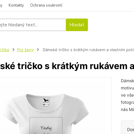
ky
Kontakty
Ochrana soukromí
Hledat
rička
Pro ženy
Dámské tričko s krátkým rukávem a vlastním pot
ké tričko s krátkým rukávem a
Dámské
motivu
ve vše
fotogr
nás Má
Dos