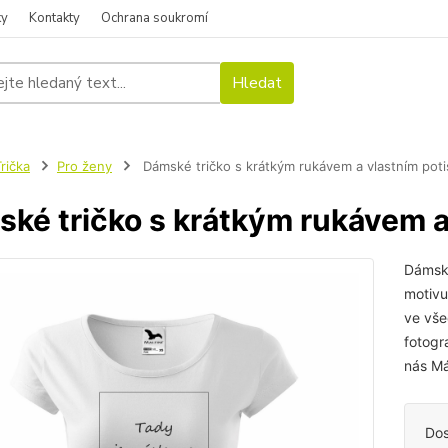
ky
Kontakty
Ochrana soukromí
Hledat
rička
Pro ženy
Dámské tričko s krátkým rukávem a vlastním pot
ké tričko s krátkým rukávem a
Dámské
motivu
ve vše
fotogr
nás Má
Dos