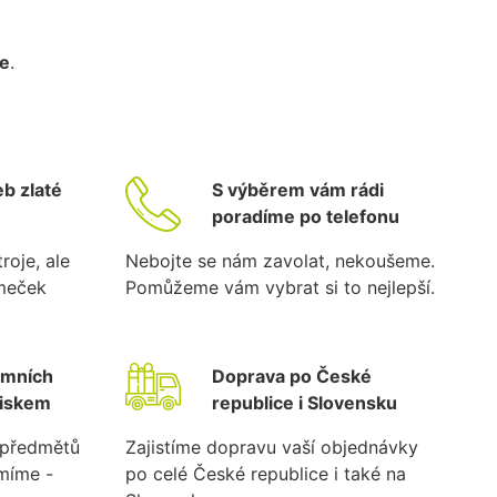
ce
.
b zlaté
S výběrem vám rádi
poradíme po telefonu
roje, ale
Nebojte se nám zavolat, nekoušeme.
ámeček
Pomůžeme vám vybrat si to nejlepší.
emních
Doprava po České
tiskem
republice i Slovensku
k předmětů
Zajistíme dopravu vaší objednávky
umíme -
po celé České republice i také na