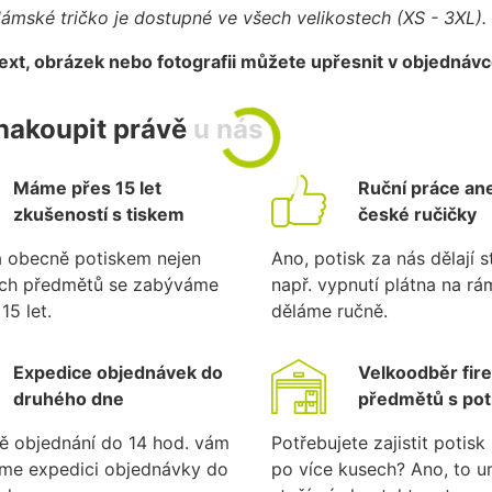
ámské tričko je dostupné ve všech velikostech (XS - 3XL).
text, obrázek nebo fotografii můžete upřesnit v objednáv
nakoupit právě u nás
Máme přes 15 let
Ruční práce ane
zkušeností s tiskem
české ručičky
a obecně potiskem nejen
Ano, potisk za nás dělají st
ích předmětů se zabýváme
např. vypnutí plátna na r
15 let.
děláme ručně.
Expedice objednávek do
Velkoodběr fir
druhého dne
předmětů s po
ě objednání do 14 hod. vám
Potřebujete zajistit potis
eme expedici objednávky do
po více kusech? Ano, to 