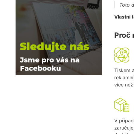
Toto d
Vlastní 
Proč 
Tiskem 
reklamn
více než 
V případ
zaručuj