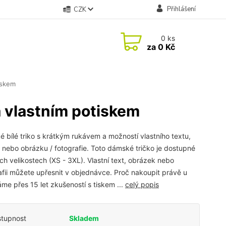
Přihlášení
CZK
0
ks
za
0 Kč
iskem
 vlastním potiskem
 bílé triko s krátkým rukávem a možností vlastního textu,
 nebo obrázku / fotografie. Toto dámské tričko je dostupné
ch velikostech (XS - 3XL). Vlastní text, obrázek nebo
afii můžete upřesnit v objednávce. Proč nakoupit právě u
me přes 15 let zkušeností s tiskem ...
celý popis
tupnost
Skladem