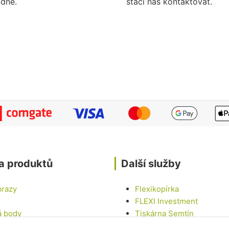
dne.
stačí nás kontaktovat.
a produktů
Další služby
brazy
Flexikopírka
FLEXI Investment
á body
Tiskárna Semtín
Tinny house U LABE