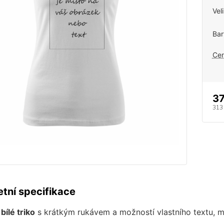
Vel
Bar
Cen
37
313
tní specifikace
ílé triko
s krátkým rukávem a možností vlastního textu, m