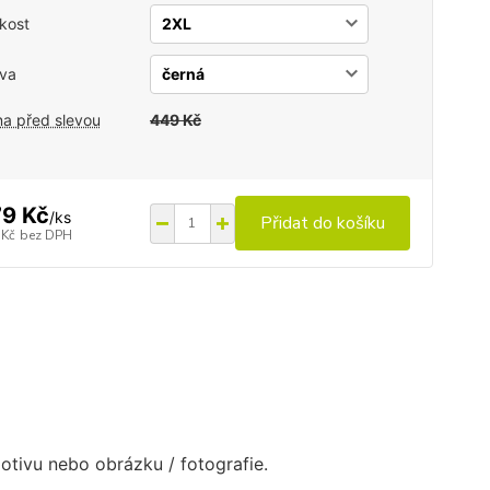
ikost
va
a před slevou
449 Kč
9 Kč
/
ks
Přidat do košíku
 Kč
bez DPH
otivu nebo obrázku / fotografie.