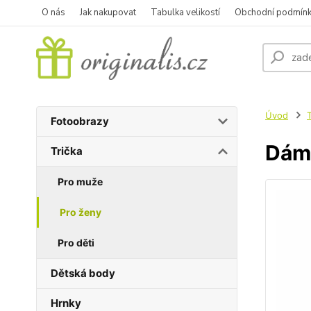
O nás
Jak nakupovat
Tabulka velikostí
Obchodní podmín
Úvod
T
Fotoobrazy
Dáms
Trička
Pro muže
Pro ženy
Pro děti
Dětská body
Hrnky