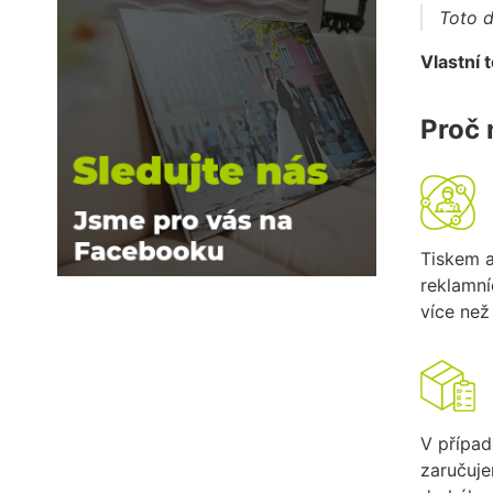
Toto d
Vlastní 
Proč 
Tiskem 
reklamn
více než 
V případ
zaručuj