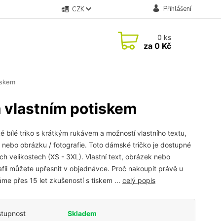
Přihlášení
CZK
0
ks
za
0 Kč
iskem
 vlastním potiskem
 bílé triko s krátkým rukávem a možností vlastního textu,
 nebo obrázku / fotografie. Toto dámské tričko je dostupné
ch velikostech (XS - 3XL). Vlastní text, obrázek nebo
afii můžete upřesnit v objednávce. Proč nakoupit právě u
me přes 15 let zkušeností s tiskem ...
celý popis
tupnost
Skladem