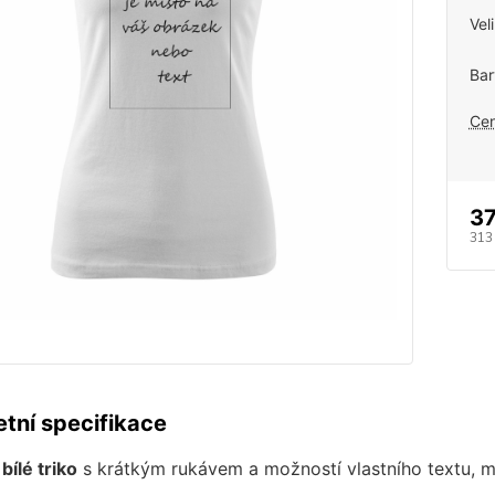
Vel
Bar
Cen
37
313
tní specifikace
ílé triko
s krátkým rukávem a možností vlastního textu, m