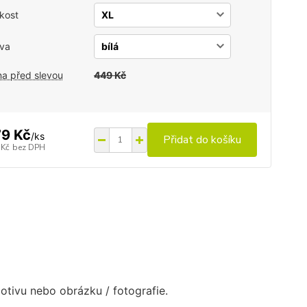
ikost
va
a před slevou
449 Kč
9 Kč
/
ks
Přidat do košíku
 Kč
bez DPH
otivu nebo obrázku / fotografie.