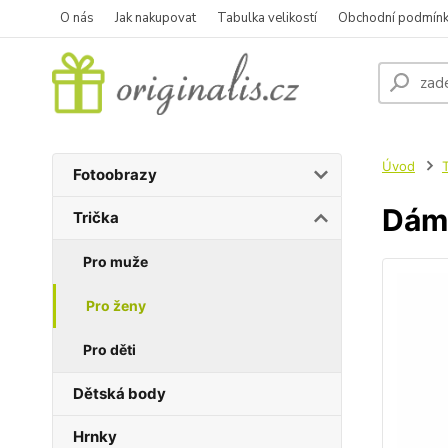
O nás
Jak nakupovat
Tabulka velikostí
Obchodní podmín
Úvod
T
Fotoobrazy
Dáms
Trička
Pro muže
Pro ženy
Pro děti
Dětská body
Hrnky