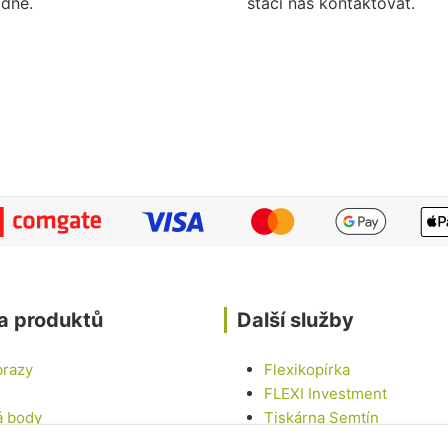
dne.
stačí nás kontaktovat.
a produktů
Další služby
brazy
Flexikopírka
FLEXI Investment
á body
Tiskárna Semtín
Tinny house U LABE