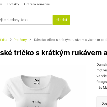
ky
Kontakty
Ochrana soukromí
Hledat
rička
Pro ženy
Dámské tričko s krátkým rukávem a vlastním pot
ké tričko s krátkým rukávem a
Dámské
motivu
ve vše
fotogr
nás Má
Dos