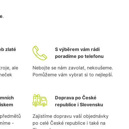
ce
.
b zlaté
S výběrem vám rádi
poradíme po telefonu
roje, ale
Nebojte se nám zavolat, nekoušeme.
ámeček
Pomůžeme vám vybrat si to nejlepší.
emních
Doprava po České
tiskem
republice i Slovensku
k předmětů
Zajistíme dopravu vaší objednávky
umíme -
po celé České republice i také na