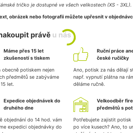
ámské tričko je dostupné ve všech velikostech (XS - 3XL).
text, obrázek nebo fotografii můžete upřesnit v objednáv
nakoupit právě u nás
Máme přes 15 let
Ruční práce ane
zkušeností s tiskem
české ručičky
a obecně potiskem nejen
Ano, potisk za nás dělají st
ích předmětů se zabýváme
např. vypnutí plátna na r
15 let.
děláme ručně.
Expedice objednávek do
Velkoodběr fir
druhého dne
předmětů s po
ě objednání do 14 hod. vám
Potřebujete zajistit potis
eme expedici objednávky do
po více kusech? Ano, to 